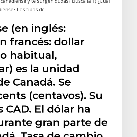
 canadiense y te surgen dudas? Busca la 1) ¿Cuál
diense? Los tipos de
e (en inglés:
n francés: dollar
o habitual,
r) es la unidad
 de Canadá. Se
cents (centavos). Su
s CAD. El dólar ha
urante gran parte de
nadá. Tasa de cambio